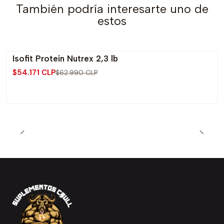
También podría interesarte uno de
estos
Isofit Protein Nutrex 2,3 lb
-14% OFF
$54.171 CLP
$62.990 CLP
Agotado