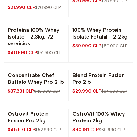
$20.990 CLP
$25.990 CLP
$21.990 CLP
$26.990 CLP
Proteina 100% Whey
100% Whey Protein
-21% OFF
-22% OFF
Isolate - 2.3kg, 72
Isolate Fetahil - 2,2kg
Nuevo
servicios
$39.990 CLP
$50.990 CLP
$40.990 CLP
$51.990 CLP
Concentrate Chef
Blend Protein Fusion
-14% OFF
-14% OFF
Buffalo Whey Pro 2 lb
Pro 2lb
$37.831 CLP
$29.990 CLP
$43.990 CLP
$34.990 CLP
Ostrovit Protein
OstroVit 100% Whey
-14% OFF
-14% OFF
Fusion Pro 2kg
Protein 2kg
$45.571 CLP
$60.191 CLP
$52.990 CLP
$69.990 CLP