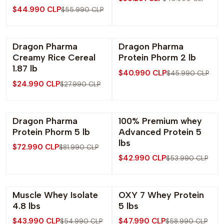
$44.990 CLP
$55.990 CLP
Dragon Pharma
Dragon Pharma
-11% OFF
-11% OFF
Creamy Rice Cereal
Protein Phorm 2 lb
1.87 lb
$40.990 CLP
$45.990 CLP
$24.990 CLP
$27.990 CLP
Dragon Pharma
100% Premium whey
-11% OFF
-20% OFF
Protein Phorm 5 lb
Advanced Protein 5
lbs
$72.990 CLP
$81.990 CLP
$42.990 CLP
$53.990 CLP
Muscle Whey Isolate
OXY 7 Whey Protein
-20% OFF
-19% OFF
4.8 lbs
5 lbs
$43.990 CLP
$47.990 CLP
$54.990 CLP
$58.990 CLP