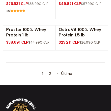
$76.531 CLP
$49.871 CLP
$88.990 CLP
$57.990 CLP
4.9
Prostar 100% Whey
OstroVit 100% Whey
-14% OFF
-14% OFF
Protein 1 lb
Protein 1.5 lb
Agotado
$38.691 CLP
$23.211 CLP
$44.990 CLP
$26.990 CLP
1
2
»
Último