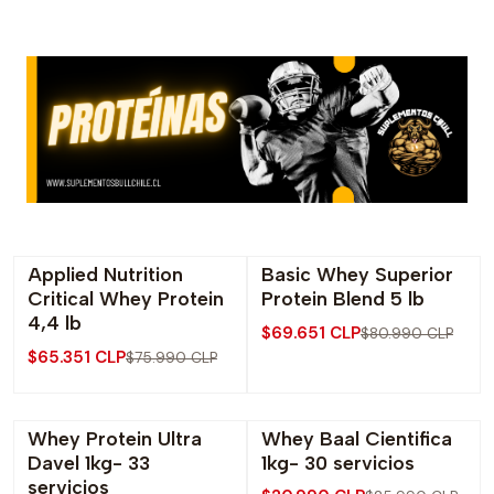
Applied Nutrition
Basic Whey Superior
-14% OFF
-14% OFF
Critical Whey Protein
Protein Blend 5 lb
4,4 lb
$69.651 CLP
$80.990 CLP
$65.351 CLP
$75.990 CLP
Whey Protein Ultra
Whey Baal Cientifica
-19% OFF
-19% OFF
Davel 1kg- 33
1kg- 30 servicios
Agotado
servicios