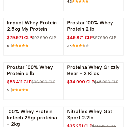
4.8
Impact Whey Protein
Prostar 100% Whey
-14% OFF
-14% OFF
2.5kg My Protein
Protein 2 lb
$79.971 CLP
$49.871 CLP
$92.990 CLP
$57.990 CLP
5.0
3.5
Prostar 100% Whey
Proteina Whey Grizzly
-14% OFF
-24% OFF
Protein 5 lb
Bear - 2 Kilos
$83.411 CLP
$34.990 CLP
$96.990 CLP
$45.990 CLP
5.0
100% Whey Protein
Nitraflex Whey Gat
-20% OFF
-14% OFF
Imtech 25gr proteina
Sport 2.2lb
- 2kg
$35.251 CLP
$40.990 CLP