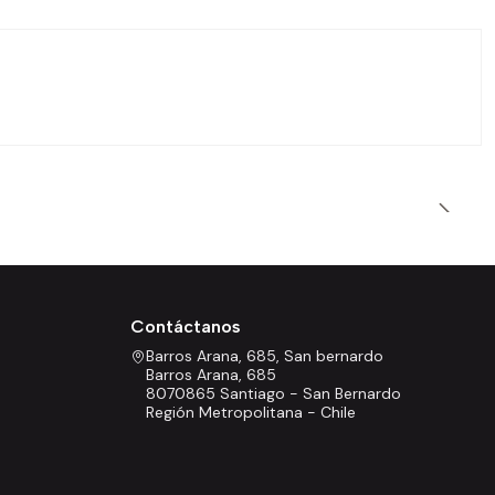
Contáctanos
Barros Arana, 685, San bernardo
Barros Arana, 685
8070865 Santiago - San Bernardo
Región Metropolitana - Chile