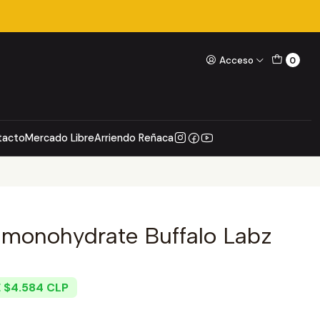
Acceso
0
tacto
Mercado Libre
Arriendo Reñaca
 monohydrate Buffalo Labz
E $4.584 CLP