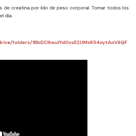
de creatina por kilo de peso corporal. Tomar todos los
l día.
m/drive/folders/1BbDCIheulYd0vsE2UMxK54oytAoV6QF