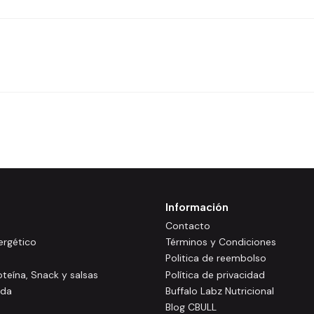
Información
Contacto
rgético
Términos y Condiciones
Politica de reembolso
oteína, Snack y salsas
Política de privacidad
ida
Buffalo Labz Nutricional
Blog CBULL