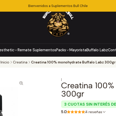
Bienvenidos a Suplementos Bull Chile
esthetic
Remate Suplementos
Packs
Mayorista
Buffalo Labz
Con
Inicio
Creatina
Creatina 100% monohydrate Buffalo Labz 300gr
|
Creatina 100%
300gr
3 CUOTAS SIN INTERÉS D
5.0
4 reseñas