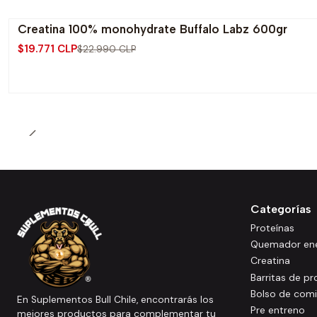
Creatina 100% monohydrate Buffalo Labz 600gr
-14% OFF
$19.771 CLP
$22.990 CLP
Categorías
Proteínas
Quemador ene
Creatina
Barritas de pr
Bolso de com
En Suplementos Bull Chile, encontrarás los
Pre entreno
mejores productos para complementar tu