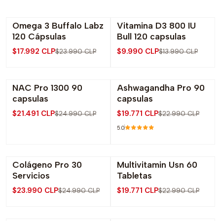
Omega 3 Buffalo Labz
Vitamina D3 800 IU
-25% OFF
-29% OFF
120 Cápsulas
Bull 120 capsulas
$17.992 CLP
$9.990 CLP
$23.990 CLP
$13.990 CLP
NAC Pro 1300 90
Ashwagandha Pro 90
-14% OFF
-14% OFF
capsulas
capsulas
Agotado
$21.491 CLP
$19.771 CLP
$24.990 CLP
$22.990 CLP
5.0
Colágeno Pro 30
Multivitamin Usn 60
-4% OFF
-14% OFF
Servicios
Tabletas
$23.990 CLP
$19.771 CLP
$24.990 CLP
$22.990 CLP