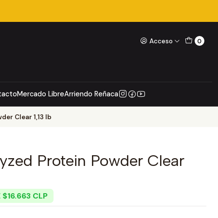
Acceso
0
tacto
Mercado Libre
Arriendo Reñaca
er Clear 1,13 lb
lyzed Protein Powder Clear
 $16.663 CLP