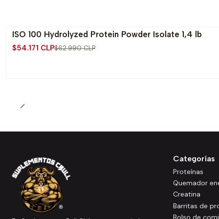
ISO 100 Hydrolyzed Protein Powder Isolate 1,4 lb
-14% OFF
$54.171 CLP
$62.990 CLP
Agotado
Categorías
Proteínas
Quemador ene
Creatina
Barritas de pr
Bolso de com