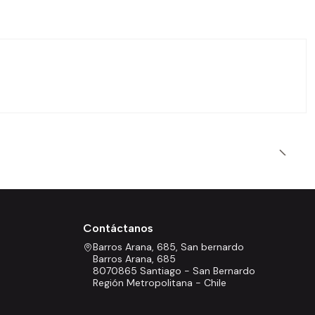
Contáctanos
Barros Arana, 685, San bernardo
Barros Arana, 685
8070865 Santiago - San Bernardo
Región Metropolitana - Chile