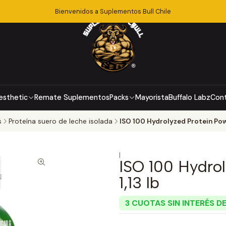
Bienvenidos a Suplementos Bull Chile
esthetic
Remate Suplementos
Packs
Mayorista
Buffalo Labz
Con
s
Proteína suero de leche isolada
ISO 100 Hydrolyzed Protein Powd
|
ISO 100 Hydro
1,13 lb
3 CUOTAS SIN INTERÉS DE