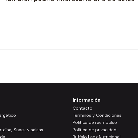
Información
Contacto
rgético
Términos y Condiciones
Politica de reembolso
oteína, Snack y salsas
Política de privacidad
ida
Buffalo Labz Nutricional