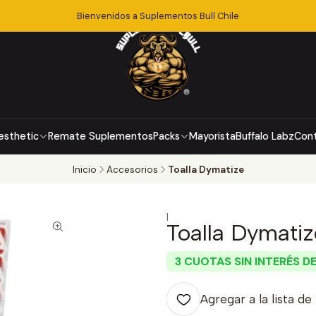
Bienvenidos a Suplementos Bull Chile
esthetic
Remate Suplementos
Packs
Mayorista
Buffalo Labz
Con
Inicio
Accesorios
Toalla Dymatize
|
Toalla Dymatiz
3 CUOTAS SIN INTERÉS DE
Agregar a la lista de