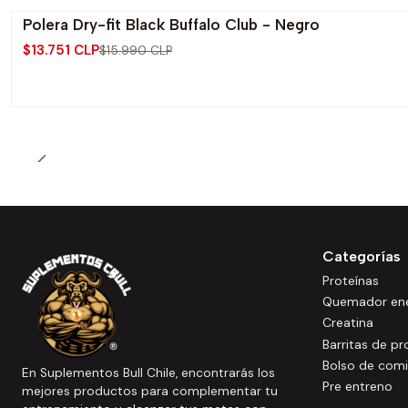
Polera Dry-fit Black Buffalo Club - Negro
-14% OFF
$13.751 CLP
$15.990 CLP
Categorías
Proteínas
Quemador ene
Creatina
Barritas de pr
Bolso de com
En Suplementos Bull Chile, encontrarás los
Pre entreno
mejores productos para complementar tu