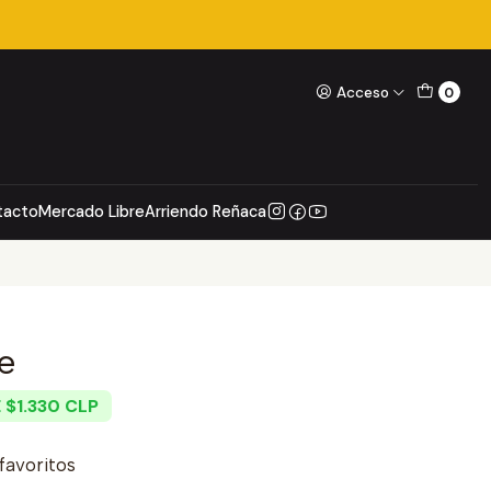
Acceso
0
tacto
Mercado Libre
Arriendo Reñaca
e
 $1.330 CLP
 favoritos