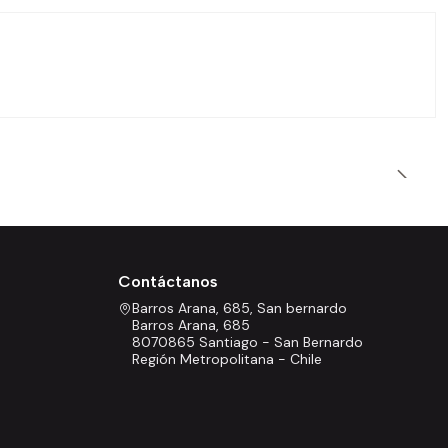
Contáctanos
Barros Arana, 685, San bernardo
Barros Arana, 685
8070865 Santiago - San Bernardo
Región Metropolitana - Chile