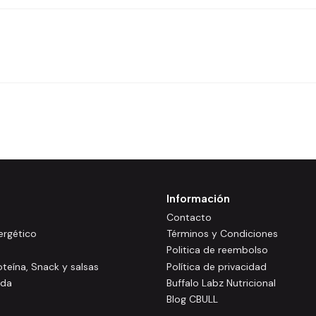
Información
Contacto
rgético
Términos y Condiciones
Politica de reembolso
oteína, Snack y salsas
Política de privacidad
ida
Buffalo Labz Nutricional
Blog CBULL