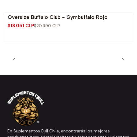
Oversize Buffalo Club - Gymbuffalo Rojo
-14% OFF
$18.051 CLP
$20.990 CLP
En Suplementos Bull Chile, encontrarás los mejores