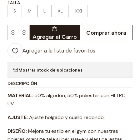
TALLA
S
M
L
XL
XXl
Comprar ahora
Cantidad
Agregar al Carro
Agregar a la lista de favoritos
Mostrar stock de ubicaciones
DESCRIPCIÓN
MATERIAL:
50% algodón, 50% poliester con FILTRO
UV.
AJUSTE:
Ajuste holgado y cuello redondo.
DISEÑO:
Mejora tu estilo en el gym con nuestras
poleras oversize tela super suave y elastica, estas