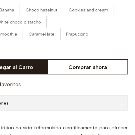
Banana
Choco hazelnut
Cookies and cream
hite choco pistacho
smoothie
Caramel late
Frapuccino
egar al Carro
Comprar ahora
 favoritos
ones
trition ha sido reformulada científicamente para ofrecer