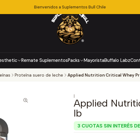
Bienvenidos a Suplementos Bull Chile
esthetic
Remate Suplementos
Packs
Mayorista
Buffalo Labz
Con
eínas
Proteína suero de leche
Applied Nutrition Critical Whey Pr
|
Applied Nutrit
lb
3 CUOTAS SIN INTERÉS DE