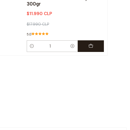
300gr
$11.990 CLP
$17.990 CLP
5.0
Cantidad