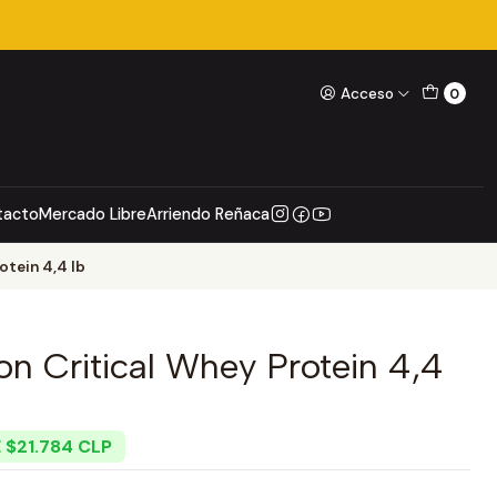
Acceso
0
tacto
Mercado Libre
Arriendo Reñaca
otein 4,4 lb
ion Critical Whey Protein 4,4
 $21.784 CLP