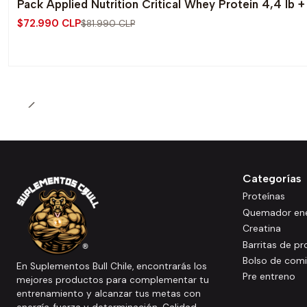
Pack Applied Nutrition Critical Whey Protein 4,4 lb
-11% OFF
$72.990 CLP
$81.990 CLP
Categorías
Proteínas
Quemador ene
Creatina
Barritas de pr
Bolso de com
En Suplementos Bull Chile, encontrarás los
Pre entreno
mejores productos para complementar tu
entrenamiento y alcanzar tus metas con