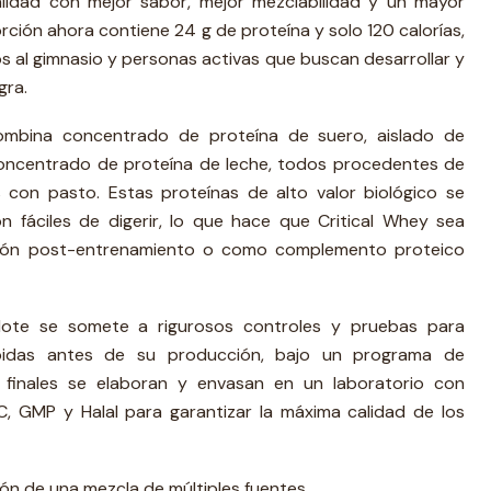
alidad con mejor sabor, mejor mezclabilidad y un mayor
ción ahora contiene 24 g de proteína y solo 120 calorías,
os al gimnasio y personas activas que buscan desarrollar y
gra.
ombina concentrado de proteína de suero, aislado de
concentrado de proteína de leche, todos procedentes de
 con pasto. Estas proteínas de alto valor biológico se
 fáciles de digerir, lo que hace que Critical Whey sea
ción post-entrenamiento o como complemento proteico
lote se somete a rigurosos controles y pruebas para
ibidas antes de su producción, bajo un programa de
 finales se elaboran y envasan en un laboratorio con
C, GMP y Halal para garantizar la máxima calidad de los
ón de una mezcla de múltiples fuentes.