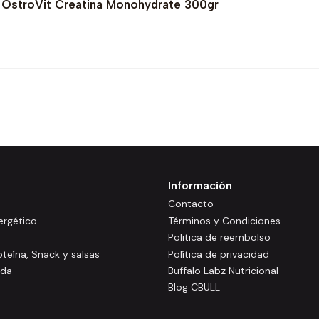
 + OstroVit Creatina Monohydrate 300gr
Información
Contacto
rgético
Términos y Condiciones
Politica de reembolso
oteína, Snack y salsas
Política de privacidad
ida
Buffalo Labz Nutricional
Blog CBULL