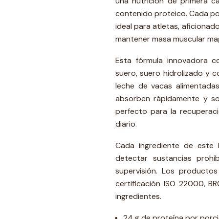
una nutrición de primera c
contenido proteico. Cada por
ideal para atletas, aficionad
mantener masa muscular ma
Esta fórmula innovadora c
suero, suero hidrolizado y 
leche de vacas alimentadas
absorben rápidamente y son
perfecto para la recupera
diario.
Cada ingrediente de este 
detectar sustancias proh
supervisión. Los productos
certificación ISO 22000, BR
ingredientes.
24 g de proteína por porci