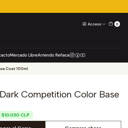
Acceso
0
tacto
Mercado Libre
Arriendo Reñaca
ase Coat 100ml
 Dark Competition Color Base
 $10.030 CLP