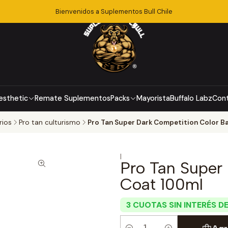
Bienvenidos a Suplementos Bull Chile
esthetic
Remate Suplementos
Packs
Mayorista
Buffalo Labz
Con
rios
Pro tan culturismo
Pro Tan Super Dark Competition Color B
|
Pro Tan Super
Coat 100ml
3 CUOTAS SIN INTERÉS DE