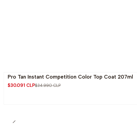
Pro Tan Instant Competition Color Top Coat 207ml
-14% OFF
$30.091 CLP
$34.990 CLP