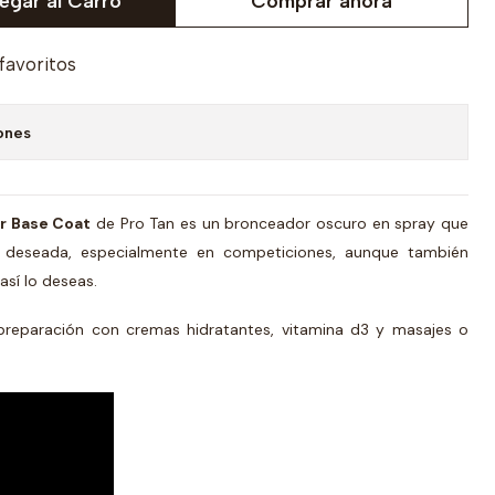
egar al Carro
Comprar ahora
 favoritos
ones
r Base Coat
de Pro Tan es un bronceador oscuro en spray que
ad deseada, especialmente en competiciones, aunque también
así lo deseas.
 preparación con cremas hidratantes, vitamina d3 y masajes o