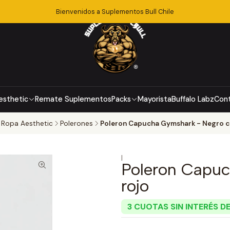
Bienvenidos a Suplementos Bull Chile
esthetic
Remate Suplementos
Packs
Mayorista
Buffalo Labz
Con
Ropa Aesthetic
Polerones
Poleron Capucha Gymshark - Negro c
|
Poleron Capuc
rojo
3 CUOTAS SIN INTERÉS DE