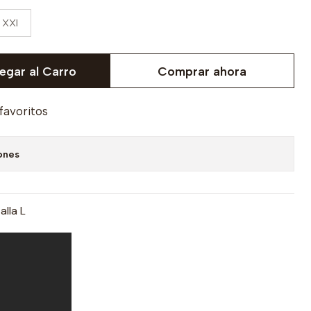
XXl
egar al Carro
Comprar ahora
 favoritos
ones
alla L