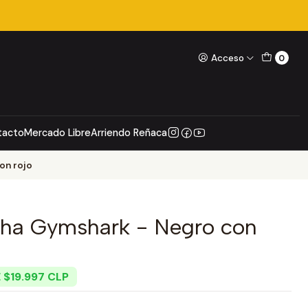
Acceso
0
tacto
Mercado Libre
Arriendo Reñaca
on rojo
ha Gymshark - Negro con
 $19.997 CLP