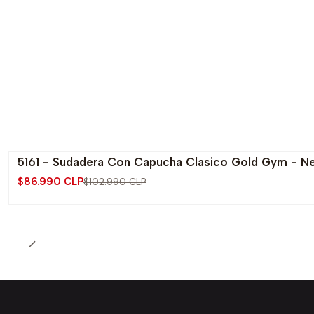
5161 - Sudadera Con Capucha Clasico Gold Gym - N
-16% OFF
$86.990 CLP
$102.990 CLP