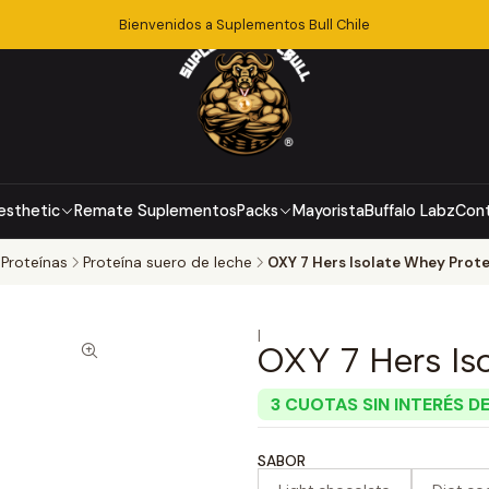
Bienvenidos a Suplementos Bull Chile
esthetic
Remate Suplementos
Packs
Mayorista
Buffalo Labz
Con
Proteínas
Proteína suero de leche
OXY 7 Hers Isolate Whey Protei
|
OXY 7 Hers Iso
3 CUOTAS SIN INTERÉS DE
SABOR