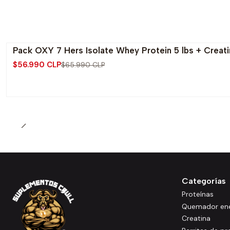
Pack OXY 7 Hers Isolate Whey Protein 5 lbs + Crea
-14% OFF
$56.990 CLP
$65.990 CLP
Categorías
Proteínas
Quemador ene
Creatina