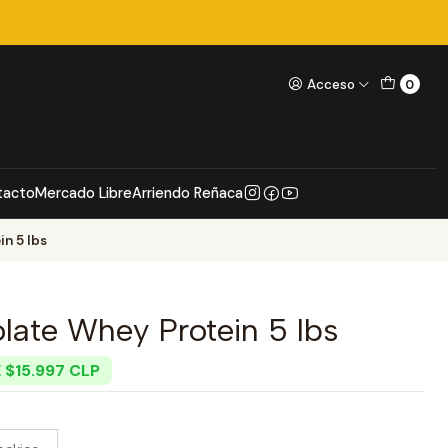
Acceso
0
tacto
Mercado Libre
Arriendo Reñaca
n 5 lbs
late Whey Protein 5 lbs
 $15.997 CLP