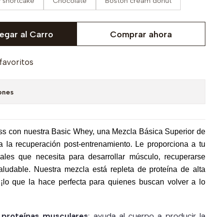
y shortcake
Chocolate
Boston cream donut
egar al Carro
Comprar ahora
 favoritos
ones
ness con nuestra Basic Whey, una Mezcla Básica Superior de
a la recuperación post-entrenamiento. Le proporciona a tu
iales que necesita para desarrollar músculo, recuperarse
ludable. Nuestra mezcla está repleta de proteína de alta
, ¡lo que la hace perfecta para quienes buscan volver a lo
e proteínas musculares
: ayuda al cuerpo a producir la