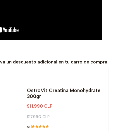
eva un descuento adicional en tu carro de compra:
OstroVit Creatina Monohydrate
300gr
$11.990 CLP
$17.990 CLP
5.0