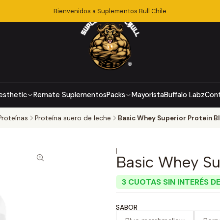
Bienvenidos a Suplementos Bull Chile
esthetic
Remate Suplementos
Packs
Mayorista
Buffalo Labz
Con
Proteínas
Proteína suero de leche
Basic Whey Superior Protein Bl
|
Basic Whey Sup
3 CUOTAS SIN INTERÉS DE
SABOR