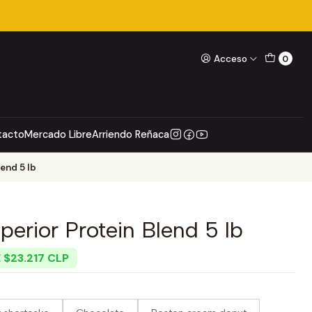
Acceso
0
tacto
Mercado Libre
Arriendo Reñaca
end 5 lb
erior Protein Blend 5 lb
 $23.217 CLP