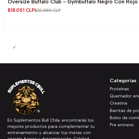
Oversize Buffalo Club - Gymbuffalo Negro Con Rojo
-14% OFF
$18.051 CLP
$20.990 CLP
Categorías
Proteínas
Quemador ene
Creatina
Barritas de pr
Bolso de com
En Suplementos Bull Chile, encontrarás los
Pre entreno
mejores productos para complementar tu
entrenamiento y alcanzar tus metas con
energía, fuerza y determinación. Calidad