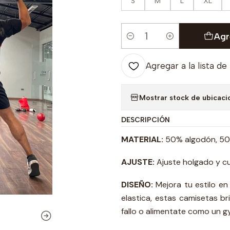
S
M
L
XL
Agr
Cantidad
Agregar a la lista de
Mostrar stock de ubicaci
DESCRIPCIÓN
MATERIAL:
50% algodón, 50%
AJUSTE:
Ajuste holgado y cu
DISEÑO:
Mejora tu estilo en
elastica, estas camisetas b
fallo o alimentate como un 