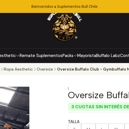
Bienvenidos a Suplementos Bull Chile
esthetic
Remate Suplementos
Packs
Mayorista
Buffalo Labz
Con
Ropa Aesthetic
Oversize
Oversize Buffalo Club - Gymbuffalo 
|
Oversize Buff
3 CUOTAS SIN INTERÉS DE
TALLA