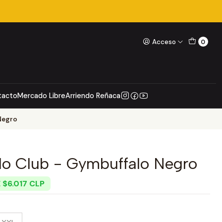
Acceso
0
tacto
Mercado Libre
Arriendo Reñaca
Negro
alo Club - Gymbuffalo Negro
 $6.017 CLP