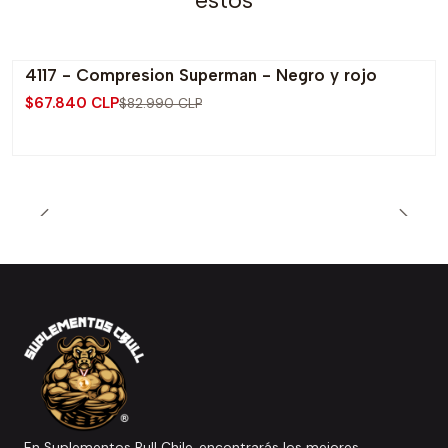
4117 - Compresion Superman - Negro y rojo
-18% OFF
$67.840 CLP
$82.990 CLP
En Suplementos Bull Chile, encontrarás los mejores