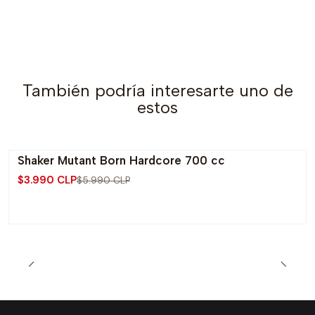
También podría interesarte uno de
estos
Shaker Mutant Born Hardcore 700 cc
-33% OFF
$3.990 CLP
$5.990 CLP
Agotado