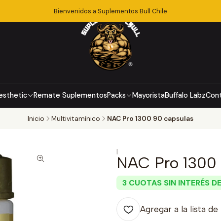
Bienvenidos a Suplementos Bull Chile
esthetic
Remate Suplementos
Packs
Mayorista
Buffalo Labz
Con
Inicio
Multivitamínico
NAC Pro 1300 90 capsulas
|
NAC Pro 1300 
3 CUOTAS SIN INTERÉS DE
Agregar a la lista de