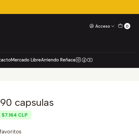
Acceso
0
tacto
Mercado Libre
Arriendo Reñaca
90 capsulas
 $7.164 CLP
 favoritos