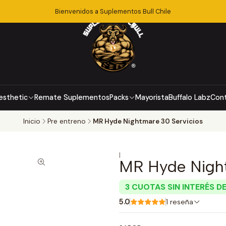
Bienvenidos a Suplementos Bull Chile
esthetic
Remate Suplementos
Packs
Mayorista
Buffalo Labz
Con
Inicio
Pre entreno
MR Hyde Nightmare 30 Servicios
|
MR Hyde Night
3 CUOTAS SIN INTERÉS DE
5.0
1 reseña