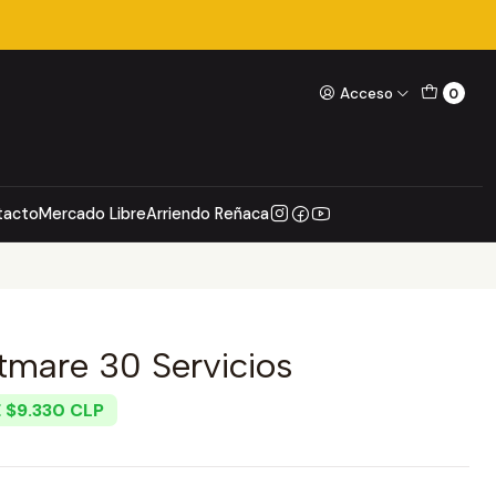
Acceso
0
tacto
Mercado Libre
Arriendo Reñaca
mare 30 Servicios
 $9.330 CLP