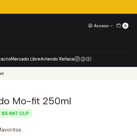
Acceso
0
tacto
Mercado Libre
Arriendo Reñaca
ml
ido Mo-fit 250ml
 $5.997 CLP
 favoritos