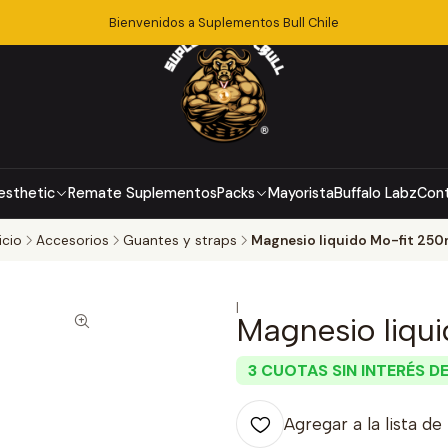
Bienvenidos a Suplementos Bull Chile
esthetic
Remate Suplementos
Packs
Mayorista
Buffalo Labz
Con
icio
Accesorios
Guantes y straps
Magnesio liquido Mo-fit 250
|
Magnesio liqu
3 CUOTAS SIN INTERÉS DE
Agregar a la lista de