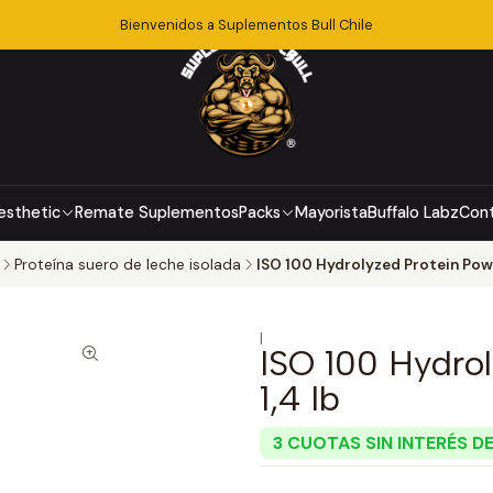
Bienvenidos a Suplementos Bull Chile
esthetic
Remate Suplementos
Packs
Mayorista
Buffalo Labz
Con
Proteína suero de leche isolada
ISO 100 Hydrolyzed Protein Powd
|
ISO 100 Hydrol
1,4 lb
3 CUOTAS SIN INTERÉS DE