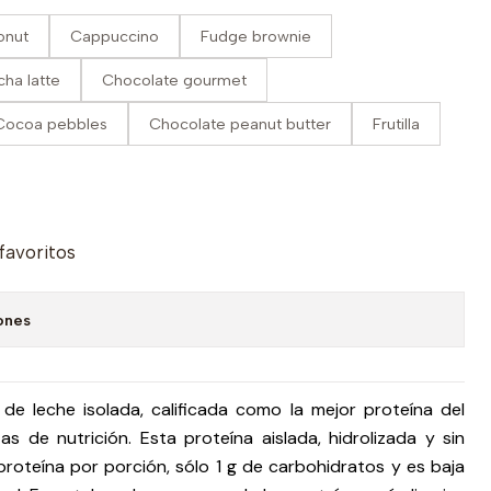
onut
Cappuccino
Fudge brownie
ha latte
Chocolate gourmet
Cocoa pebbles
Chocolate peanut butter
Frutilla
 favoritos
ones
de leche isolada, calificada como la mejor proteína del
s de nutrición. Esta proteína aislada, hidrolizada y sin
roteína por porción, sólo 1 g de carbohidratos y es baja