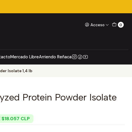
Acceso
0
tacto
Mercado Libre
Arriendo Reñaca
er Isolate 1,4 lb
yzed Protein Powder Isolate
 $18.057 CLP