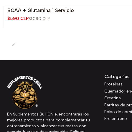
BCAA + Glutamina 1 Servicio
-46% OFF
$590 CLP
$1.090 CLP
Categorías
Proteínas
Quemador ene
Creatina
Barritas de pr
Bolso de com
En Suplementos Bull Chile, encontrarás los
Pre entreno
mejores productos para complementar tu
entrenamiento y alcanzar tus metas con
energía, fuerza y determinación. Calidad