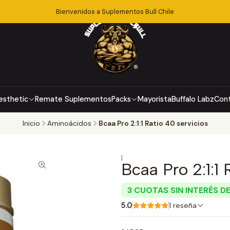
Bienvenidos a Suplementos Bull Chile
esthetic
Remate Suplementos
Packs
Mayorista
Buffalo Labz
Con
Inicio
Aminoácidos
Bcaa Pro 2:1:1 Ratio 40 servicios
|
Bcaa Pro 2:1:1 
3 CUOTAS SIN INTERÉS DE
5.0
1 reseña