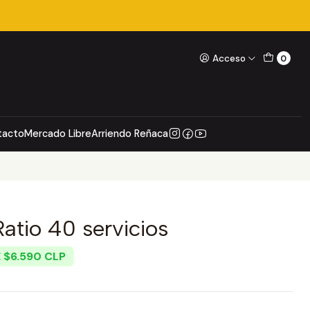
Acceso
0
tacto
Mercado Libre
Arriendo Reñaca
Ratio 40 servicios
 $6.590 CLP