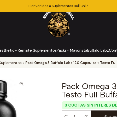
Bienvenidos a Suplementos Bull Chile
esthetic
Remate Suplementos
Packs
Mayorista
Buffalo Labz
Con
 Suplementos
Pack Omega 3 Buffalo Labz 120 Cápsulas + Testo Full
|
Pack Omega 3 
Testo Full Buff
3 CUOTAS SIN INTERÉS DE