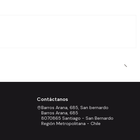
Contáctanos
Barros Arana, 685, San bernardo
Barros Arana, 685
8070865 Santiago - San Bernardo
Región Metropolitana - Chile