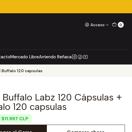
Acceso
0
tacto
Mercado Libre
Arriendo Reñaca
 Buffalo 120 capsulas
Buffalo Labz 120 Cápsulas +
alo 120 capsulas
 $11.997 CLP