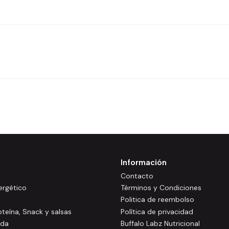
Información
Contacto
rgético
Términos y Condiciones
Politica de reembolso
oteína, Snack y salsas
Política de privacidad
ida
Buffalo Labz Nutricional