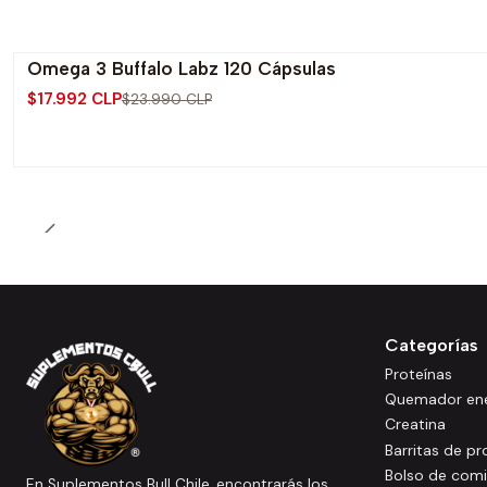
Omega 3 Buffalo Labz 120 Cápsulas
-25% OFF
$17.992 CLP
$23.990 CLP
Categorías
Proteínas
Quemador ene
Creatina
Barritas de pr
Bolso de com
En Suplementos Bull Chile, encontrarás los