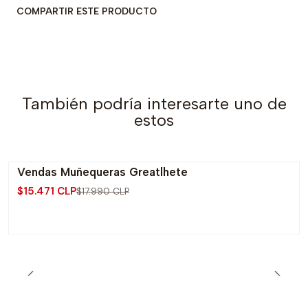
COMPARTIR ESTE PRODUCTO
También podría interesarte uno de
estos
Vendas Muñequeras Greatlhete
-14% OFF
$15.471 CLP
$17.990 CLP
Agotado