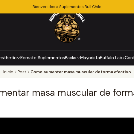
Bienvenidos a Suplementos Bull Chile
esthetic
Remate Suplementos
Packs
Mayorista
Buffalo Labz
Con
Inicio
Post
Como aumentar masa muscular de forma efectivo
entar masa muscular de forma