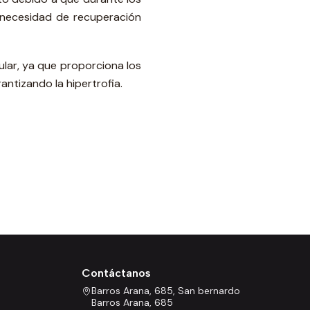
a necesidad de recuperación
lar, ya que proporciona los
ntizando la hipertrofia.
Contáctanos
Barros Arana, 685, San bernardo
Barros Arana, 685