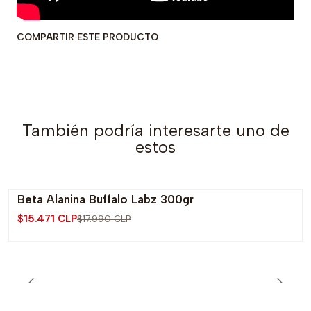
COMPARTIR ESTE PRODUCTO
También podría interesarte uno de
estos
Beta Alanina Buffalo Labz 300gr
-14% OFF
$15.471 CLP
$17.990 CLP
Agotado